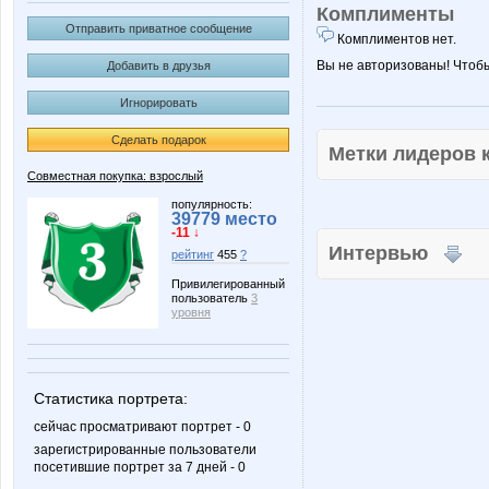
Комплименты
Отправить приватное сообщение
Комплиментов нет.
Вы не авторизованы! Чтоб
Добавить в друзья
Игнорировать
Сделать подарок
Метки лидеров
Совместная покупка: взрослый
популярность:
39779 место
-11 ↓
Интервью
рейтинг
455
?
Привилегированный
пользователь
3
уровня
Статистика портрета:
сейчас просматривают портрет - 0
зарегистрированные пользователи
посетившие портрет за 7 дней - 0